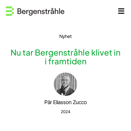
Fortsätt
till
Tog
innehållet
Navi
Hem
Nyhet
Kontakta oss
Nu tar Bergenstråhle klivet in
i framtiden
Medarbetare
Våra tjänster
Kunskap
Pär Eliasson Zucco
2024
Om oss