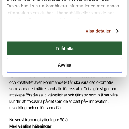
främja innovation. IP bygger värde och lönsamhet.
Dessa kan i sin tur kombinera informationen med annan
information som du har tillhandahållit eller som de har
Med detta som bakgrund är det därför naturligt att vi nu byter
visuell identitet. Det är dags att vi signalerar vår position på ett
samlat in när du har använt deras tjänster.
sådant sätt att våra kunder och medarbetare känner igen sig. Vi
Visa detaljer
har laddat vårt varumärke med energi som å ena sidan tar med
sig 90 år av erfarenhet men samtidigt med full kraft trycker på
med innovation, kunskap och tillgänglighet – förpackat i en
Tillåt alla
leveransmodell som gör skillnad.
Att vara VD på Bergenstråhle är ett privilegium. Dagligen är jag
Avvisa
omgiven av fantastiska medarbetare som hela tiden försöker
göra skillnad för våra kunder. Vi tar ansvaret så att innovation
och kreativitet även kommande 90 år ska vara det lokomotiv
som skapar ett bättre samhälle för oss alla. Detta gör vi genom
att skapa förståelse, tillgänglighet och tjänster som hjälper våra
kunder att fokusera på det som de är bäst på – innovation,
utveckling och en lönsam affär.
Nu ser vi fram mot ytterligare 90 år.
Med vänliga hälsningar