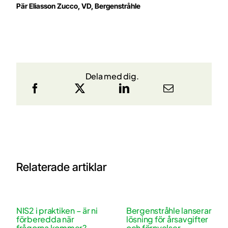
Pär Eliasson Zucco, VD, Bergenstråhle
Dela med dig.
Relaterade artiklar
NIS2 i praktiken – är ni
Bergenstråhle lanserar
förberedda när
lösning för årsavgifter
frågorna kommer?
och förnyelser