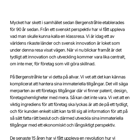
English
Mycket har skett i samhället sedan Bergenstråhle etablerades
för 90 år sedan. Från ett svenskt perspektiv har vi fått uppleva
vad man skulle kunna kalla en klassresa. Vi är idag ett av
världens rikaste länder och svensk innovation är loket som
under denna resa visat vägen. När vi nu blickar framåt är det
tydligt att innovation och utveckling kommer vara lika centralt,
om inte mer, för företag som vill göra skillnad.
På Bergenstråhle tar vi detta på allvar. Vi vet att det kan kännas
komplicerat att hantera sina immateriella tillgångar. Det vill säga
merparten av ett företags tillgångar där vi finner patent, design,
företagshemligheter med mera. Så kan det inte vara. Vi vet att en
viktig ingrediens för att företag ska lyckas är att de på ett tydligt,
och för kunden enkelt sätt kan ta till sig all information för att på
så sätt fatta rätt beslut och därmed utveckla sina immateriella
tillgångar med ett ekonomiskt och långsiktigt perspektiv.
De senaste 15 åren har vi fått uppleva en revolution hur vi