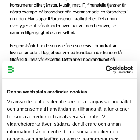
konsumerar olika tjänster. Musik, mat, IT, finansiella tjänster är
några exempel på branscher där leveransmodellen förändrats i
grunden. Här släpar IP branschen kraftigt efter. Det är min
övertygelse att våra kunder även här vill, och behöver, se
samma tillgänglighet och enkelhet.
Bergenstråhle har de senaste åren succesivt förändrat sin
leveransmodell. Idag jobbar vi med kundteam där kunden får
tillgång till hela vår expertis. Detta är en nödvändighet då
immateriella tillgångar ofta påverkar flera delar i företagets
ekosystem, processer och finansiella tillgångar. Vi förflyttar
kundens mindset från att ”skydda” till en position där de ser sina
immateriella tillgångar som, rätt hanterat, en central del av deras
Denna webbplats använder cookies
utveckling, värde och lönsamhet.
Vi använder enhetsidentifierare för att anpassa innehållet
Men vi slutar inte här. Inom kort lanserar vi en kundportal där
och annonserna till användarna, tillhandahålla funktioner
kunden får tillgång till hela sin IP portfölj. En portal, där kunden
för sociala medier och analysera vår trafik. Vi
kan skapa och utveckla sina tillgångar on-demand. Detta, i
vidarebefordrar även sådana identifierare och annan
kombination med kvalificerad rådgivning kommer hjälpa våra
information från din enhet till de sociala medier och
kunder avsevärt i deras resa. IP ska vara tillgängligt. IP ska
annons- och analysföretag som vi samarbetar med.