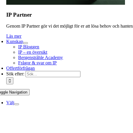
IP Partner
Genom IP Partner gör vi det möjligt för er att lösa behov och hantera
Läs mer
Kunskap
IP Bloggen
IP – en översikt
Bergenstråhle Academy
Frågor & svar om IP
Offertförfrågan
Sök efter:
oggle Navigation
Välj