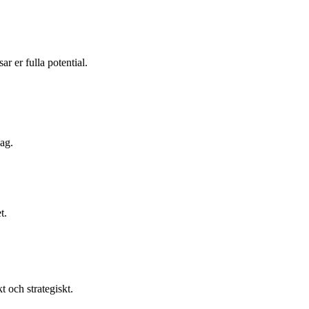
ar er fulla potential.
lag.
t.
kt och strategiskt.