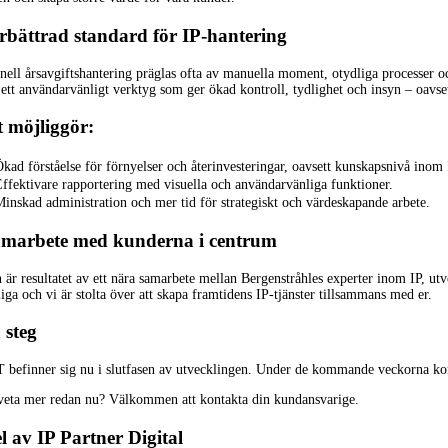
rbättrad standard för IP-hantering
nell årsavgiftshantering präglas ofta av manuella moment, otydliga processer o
 ett användarvänligt verktyg som ger ökad kontroll, tydlighet och insyn – oavse
t möjliggör:
kad förståelse för förnyelser och återinvesteringar, oavsett kunskapsnivå ino
ffektivare rapportering med visuella och användarvänliga funktioner.
inskad administration och mer tid för strategiskt och värdeskapande arbete.
amarbete med kunderna i centrum
 är resultatet av ett nära samarbete mellan Bergenstråhles experter inom IP, utve
iga och vi är stolta över att skapa framtidens IP-tjänster tillsammans med er.
 steg
befinner sig nu i slutfasen av utvecklingen. Under de kommande veckorna kom
 veta mer redan nu? Välkommen att kontakta din kundansvarige.
l av IP Partner Digital