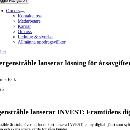
oggle Navigation
Om oss
Kontakta oss
Medarbetare
Karriär
Om oss
Ledning & styrelse
Allmänna uppdragsvillkor
het
ergenstråhle lanserar lösning för årsavgifte
nna Falk
25
enstråhle lanserar INVEST: Framtidens digit
råhle är stolta över att inom kort lansera INVEST, en ny digital tjänst som syft
n och skapa större värde för våra kunder.