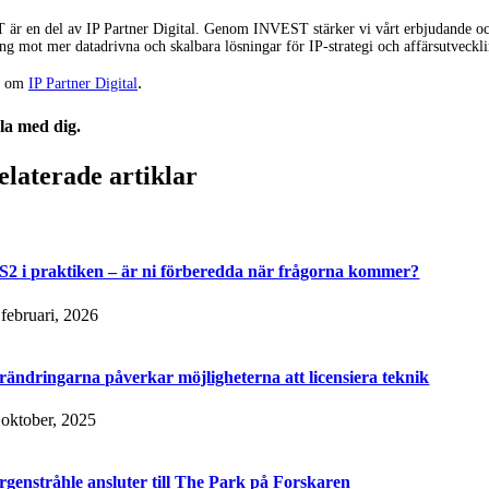
r en del av IP Partner Digital. Genom INVEST stärker vi vårt erbjudande och gör 
ng mot mer datadrivna och skalbara lösningar för IP-strategi och affärsutveckli
.
r om
IP Partner Digital
la med dig.
elaterade artiklar
S2 i praktiken – är ni förberedda när frågorna kommer?
 februari, 2026
rändringarna påverkar möjligheterna att licensiera teknik
 oktober, 2025
rgenstråhle ansluter till The Park på Forskaren