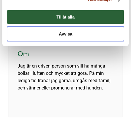
Bergenstråhle är en full-service IP-byrå och
våra kunder behöver inte anlita en annan byrå
Tillåt alla
för rådgivning utanför det direkta
immaterialrättsområdet.
Avvisa
Om
Jag är en driven person som vill ha många
bollar i luften och mycket att göra. På min
lediga tid tränar jag gärna, umgås med familj
och vänner eller promenerar med hunden.