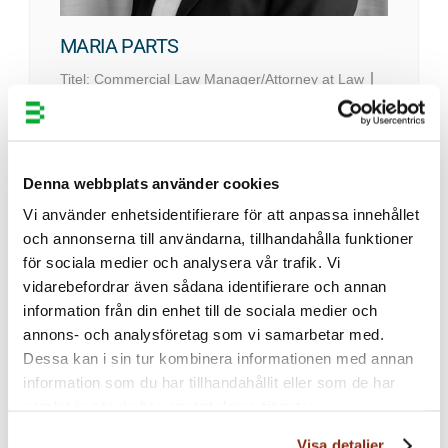
English
MARIA PARTS
Titel:
Commercial Law Manager/Attorney at Law
Telefon:
073-416 54 19
Epost:
maria.parts@bergenstrahle.se
Kontor:
Stockholm
Denna webbplats använder cookies
Erfarenhet och drivkrafter
Vi använder enhetsidentifierare för att anpassa innehållet
och annonserna till användarna, tillhandahålla funktioner
På Bergenstråhle arbetar jag som affärsjurist
för sociala medier och analysera vår trafik. Vi
med kommersiellt fokus och expertis inom
vidarebefordrar även sådana identifierare och annan
allmän avtalsrätt. Jag råder kunder rörande
information från din enhet till de sociala medier och
bl.a. bolagsjuridik, avtalsutformning och
annons- och analysföretag som vi samarbetar med.
förhandling samt compliance och hjälper ofta
Dessa kan i sin tur kombinera informationen med annan
till med licensavtal, återförsäljaravtal,
information som du har tillhandahållit eller som de har
allmänna affärsvillkor, konsultavtal,
samlat in när du har använt deras tjänster.
överlåtelseavtal och dylikt men även med
Visa detaljer
efterlevnad av GDPR och konsumenträtt.