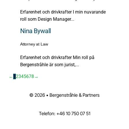
Erfarenhet och drivkrafter I min nuvarande
roll som Design Manager...
Nina Bywall
Attorney at Law
Erfarenhet och drivkrafter Min roll på
Bergenstråhle är som jurist,...
←
1
2
3
4
5
6
7
8
→
© 2026 • Bergenstråhle & Partners
Telefon: +46 10 750 07 51