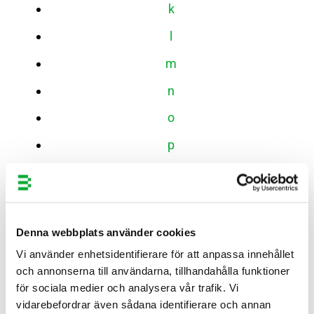
k
l
m
n
o
p
q
r
s
Denna webbplats använder cookies
t
Vi använder enhetsidentifierare för att anpassa innehållet
och annonserna till användarna, tillhandahålla funktioner
u
för sociala medier och analysera vår trafik. Vi
vidarebefordrar även sådana identifierare och annan
v