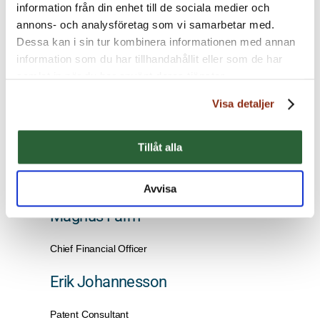
information från din enhet till de sociala medier och
w
annons- och analysföretag som vi samarbetar med.
Dessa kan i sin tur kombinera informationen med annan
x
information som du har tillhandahållit eller som de har
y
samlat in när du har använt deras tjänster.
z
Visa detaljer
Tillåt alla
Avvisa
Magnus Färm
Chief Financial Officer
Erik Johannesson
Patent Consultant