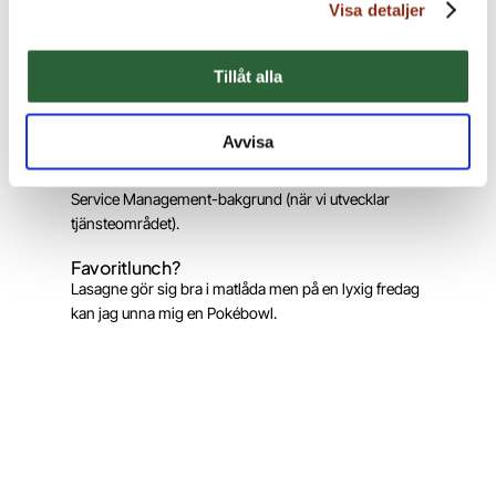
Visa detaljer
arbetsplatsen. Torsdagsfikat är såklart en höjdpunkt i
veckan.
Tillåt alla
Känner du att du nu har hamnat rätt med det
du får göra på jobbet?
Det bästa i min roll som finansiell analytiker på
Avvisa
Bergenstråhle är att jag får blanda mina erfarenheter
inom affärsutveckling (i kundprojekten) med min
Service Management-bakgrund (när vi utvecklar
tjänsteområdet).
Favoritlunch?
Lasagne gör sig bra i matlåda men på en lyxig fredag
kan jag unna mig en Pokébowl.