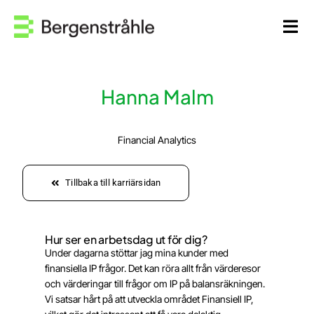
Fortsätt
till
Tog
innehållet
Navi
Hem
Hanna Malm
Kontakta oss
Financial Analytics
Medarbetare
Tillbaka till karriärsidan
Våra tjänster
Kunskap
Hur ser en arbetsdag ut för dig?
Under dagarna stöttar jag mina kunder med
finansiella IP frågor. Det kan röra allt från värderesor
Om oss
och värderingar till frågor om IP på balansräkningen.
Vi satsar hårt på att utveckla området Finansiell IP,