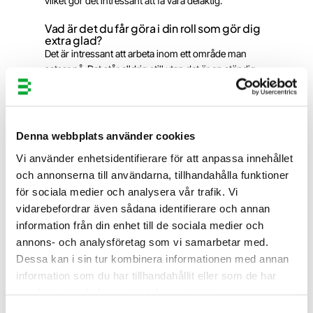
vilket gör det intressant att få vara delaktig.
English
Vad är det du får göra i din roll som gör dig
extra glad?
Det är intressant att arbeta inom ett område man
satsar på. Det står alldrig still utan det är en ständig
progress. Sen är det ju självklart roligt att stötta
kunderna och se vilket värde vi faktiskt tillför.
Hur kom du i kontakt med Bergenstråhle
Denna webbplats använder cookies
från början?
Bergenstråhle hittade mig via Linkedin.
Vi använder enhetsidentifierare för att anpassa innehållet
och annonserna till användarna, tillhandahålla funktioner
Vad är ditt stoltaste ögonblick?
för sociala medier och analysera vår trafik. Vi
Inom tjänsteområdet Finansiell IP finns det alltid
vidarebefordrar även sådana identifierare och annan
egenskaper att utveckla och förädla. Så varje steg
information från din enhet till de sociala medier och
framåt som vi i teamet tar gör mig stolt.
annons- och analysföretag som vi samarbetar med.
Vad är det som sticker ut lite extra med
Dessa kan i sin tur kombinera informationen med annan
Bergenstråhle?
information som du har tillhandahållit eller som de har
Bolaget har en bra grund för samarbete mellan
samlat in när du har använt deras tjänster.
expertområden som jag tror stärker oss i våra
projekt. Vi har också en fin kultur där man trivs på