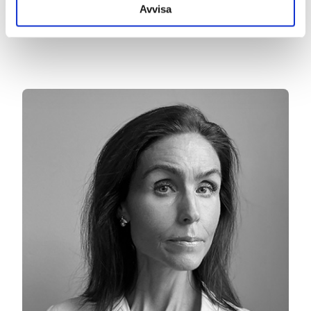
CSO på Bergenstråhle bjuder in till ett samtal om IP i en ny tid.
Avvisa