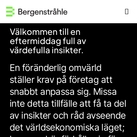
Fortsätt
till
Tog
innehållet
Navi
Hem
Välkommen till en
eftermiddag full av
Kontakta oss
värdefulla insikter.
Medarbetare
En föränderlig omvärld
ställer krav på företag att
Våra tjänster
snabbt anpassa sig. Missa
inte detta tillfälle att få ta del
Kunskap
av insikter och råd avseende
Om oss
det världsekonomiska läget;