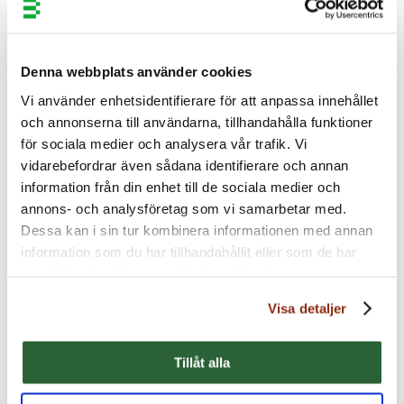
Vad händer i världen? Vilken framtid kan vi tro på? Och vad ska
vi investera i – som entrepenörer och bolagsbyggare?
Carnegies
Henrik von Sydow
bidrar med utsikter och insikter
Denna webbplats använder cookies
att agera på, samt frågor att kickstarta nästa styrelse-och
ledningsgruppsmöte med.
Vi använder enhetsidentifierare för att anpassa innehållet
och annonserna till användarna, tillhandahålla funktioner
Henrik von Sydow
är Carnegies omvärldsstrateg och
för sociala medier och analysera vår trafik. Vi
huvudsaklig rådgivare till deras kunder i frågor som berör
vidarebefordrar även sådana identifierare och annan
geopolitik och världsekonomi.
information från din enhet till de sociala medier och
annons- och analysföretag som vi samarbetar med.
Dessa kan i sin tur kombinera informationen med annan
information som du har tillhandahållit eller som de har
samlat in när du har använt deras tjänster.
Geopolitiken ritar om kartan för affärer
Visa detaljer
– snabbare än reglerna hinner med.
Tillåt alla
Hur påverkar det strategiska beslut, affärsmodeller och
möjligheten att skydda värden globalt?
Joakim Hernström
,