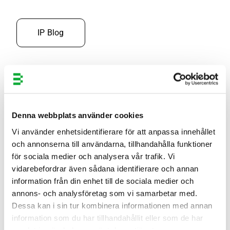
IP Blog
EU: Registered vs. Unregistered Designs
Design is an appearance of the product or its part
Denna webbplats använder cookies
resulting from the lines, contours, colours, shape,
Vi använder enhetsidentifierare för att anpassa innehållet
texture and/or...
och annonserna till användarna, tillhandahålla funktioner
för sociala medier och analysera vår trafik. Vi
vidarebefordrar även sådana identifierare och annan
information från din enhet till de sociala medier och
annons- och analysföretag som vi samarbetar med.
Dessa kan i sin tur kombinera informationen med annan
information som du har tillhandahållit eller som de har
samlat in när du har använt deras tjänster.