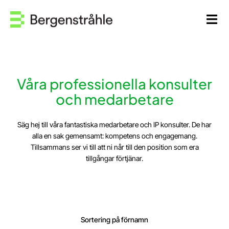
Fortsätt
till
Tog
innehållet
Navi
Hem
Kontakta oss
Våra professionella konsulter
och medarbetare
Medarbetare
Säg hej till våra fantastiska medarbetare och IP konsulter.
De har
alla en sak gemensamt: kompetens och engagemang.
Våra tjänster
Tillsammans ser vi till att ni når till den position som era
tillgångar förtjänar.
Kunskap
Om oss
Sortering på förnamn