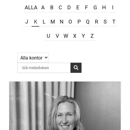
English
ALLA
A
B
C
D
E
F
G
H
I
J
K
L
M
N
O
P
Q
R
S
T
U
V
W
X
Y
Z