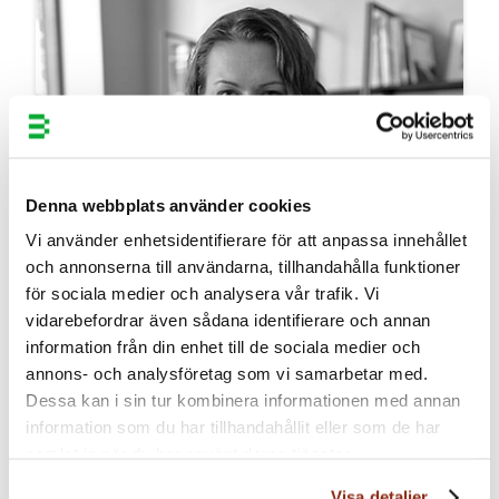
Denna webbplats använder cookies
Vi använder enhetsidentifierare för att anpassa innehållet
och annonserna till användarna, tillhandahålla funktioner
för sociala medier och analysera vår trafik. Vi
vidarebefordrar även sådana identifierare och annan
information från din enhet till de sociala medier och
Head of Patent, European Patent Attorney
annons- och analysföretag som vi samarbetar med.
Dessa kan i sin tur kombinera informationen med annan
Karolina Wiktorson
information som du har tillhandahållit eller som de har
samlat in när du har använt deras tjänster.
079-1028037
karolina.wiktorson@bergenstrahle.se
Visa detaljer