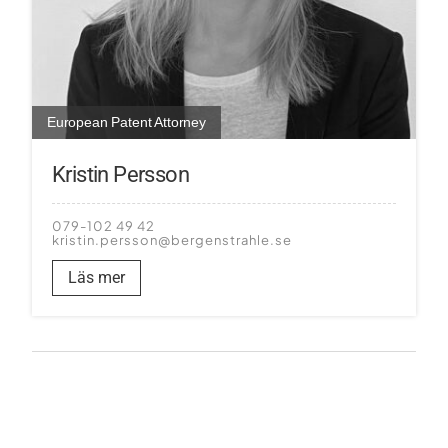
European Patent Attorney
Kristin Persson
079-102 49 42
kristin.persson@bergenstrahle.se
Läs mer