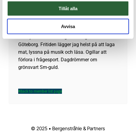
nu jobba med kollegor som vill och vågar utgå
Tillåt alla
från kundens behov.
Om
Avvisa
Återflyttad smålänning efter några år i
Göteborg. Fritiden lägger jag helst på att laga
mat, lyssna på musik och läsa. Ogillar att
förlora i frågesport. Dagdrömmer om
grönsvart Sm-guld.
Back to member list page
© 2025 • Bergenstråhle & Partners