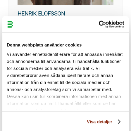
English
HENRIK ELOFSSON
Titel:
Senior Business Advisor
Telefon:
079-102 19 54
Epost:
henrik.elofsson@bergenstrahle.se
Denna webbplats använder cookies
Kontor:
Jönköping
Vi använder enhetsidentifierare för att anpassa innehållet
Erfarenhet och drivkrafter
och annonserna till användarna, tillhandahålla funktioner
för sociala medier och analysera vår trafik. Vi
Med tidigare erfarenhet som entreprenör och i
vidarebefordrar även sådana identifierare och annan
roller med utvecklings- och operativt ansvar
information från din enhet till de sociala medier och
trivs jag i tvärsnittet där strategi ska formas till
annons- och analysföretag som vi samarbetar med.
taktik och agerbara mål. I rollen som Senior
Dessa kan i sin tur kombinera informationen med annan
Business Advisor får jag en möjlighet jobba
information som du har tillhandahållit eller som de har
med kunden utifrån dess affärsmål och
samlat in när du har använt deras tjänster.
tillsammans identifiera var IP utgör en
hävstång för att nå dessa. I tidigare roller har
Visa detaljer
jag suttit på kundsidan och jag är stolt över att