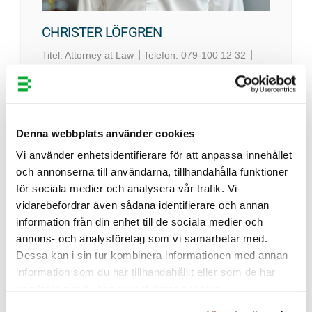
English
CHRISTER LÖFGREN
Titel:
Attorney at Law
Telefon:
079-100 12 32
Epost:
christer.lofgren@bergenstrahle.se
Kontor:
Stockholm
Erfarenheter och drivkrafter
Denna webbplats använder cookies
Efter mer än 30 år i den fascinerande IP-
Vi använder enhetsidentifierare för att anpassa innehållet
världen, och marknadsrätten, har jag
och annonserna till användarna, tillhandahålla funktioner
förmånen att få arbeta med alla typer av
för sociala medier och analysera vår trafik. Vi
frågor och rättigheter, såväl administrativt
vidarebefordrar även sådana identifierare och annan
som tvister. Därtill finns avtal och
information från din enhet till de sociala medier och
affärsstrategiska åtgärder/ tänkanden samt
annons- och analysföretag som vi samarbetar med.
identifiering av tillgångar såsom
Dessa kan i sin tur kombinera informationen med annan
företagshemligheter, på uppdragslistan. Att få
information som du har tillhandahållit eller som de har
möjligheten att hjälpa till och optimera
samlat in när du har använt deras tjänster.
effekten av allas prestationer, såväl start-up-