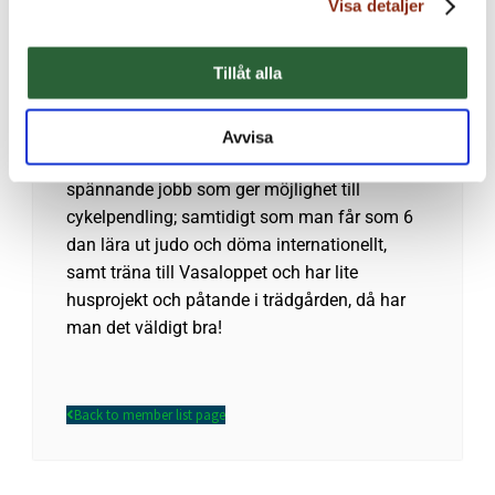
Visa detaljer
företaget som det stora väletablerade, och
träffa så många nytänkande människor är så
uppfriskande.
Tillåt alla
Om
Avvisa
Har man en härlig familj, ett högintressant och
spännande jobb som ger möjlighet till
cykelpendling; samtidigt som man får som 6
dan lära ut judo och döma internationellt,
samt träna till Vasaloppet och har lite
husprojekt och påtande i trädgården, då har
man det väldigt bra!
Back to member list page